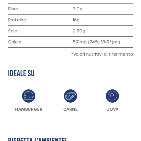
Fibre
3.0g
Proteine
16g
Sale
2.70g
Calcio
591mg (74% VNR*)mg
*Valori nutritivi di riferimento
IDEALE SU
HAMBURGER
CARNE
UOVA
RISPETTA L’AMBIENTE!