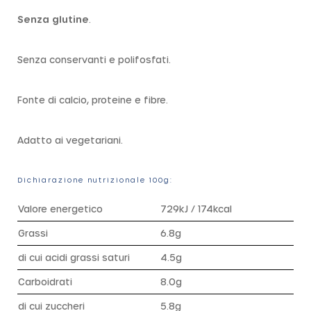
Senza glutine
.
Senza conservanti e polifosfati.
Fonte di calcio, proteine e fibre.
Adatto ai vegetariani.
Dichiarazione nutrizionale 100g:
Valore energetico
729kJ / 174kcal
Grassi
6.8g
di cui acidi grassi saturi
4.5g
Carboidrati
8.0g
di cui zuccheri
5.8g